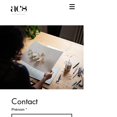
Anne-Charlotte Saliba
Contact
Prénom
*