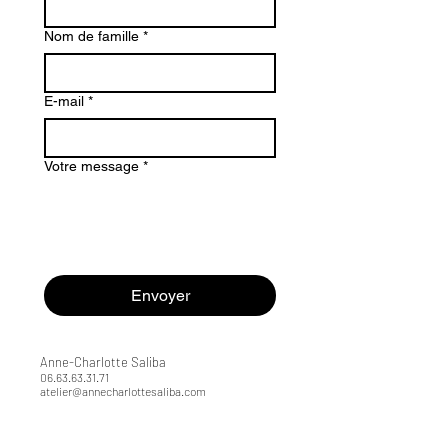
Nom de famille
*
E-mail
*
Votre message
*
Envoyer
Anne-Charlotte Saliba
06.63.63.31.71
atelier@annecharlottesaliba.com